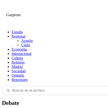
Gazprom
España
Regional
Aragón
Cádiz
Economía
Internacional
Cultura
Religión
Madrid
Sociedad
Opinión
Reportajes
Debate