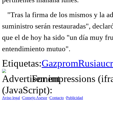
"Tras la firma de los mismos y la adq
suministro serán restauradas", declar
que el de hoy ha sido "un día muy fru
entendimiento mutuo".
Etiquetas:
Gazprom
Rusia
uc
For impressions (if
(JavaScript):
Aviso legal
·
Consejo Asesor
·
Contacto
·
Publicidad