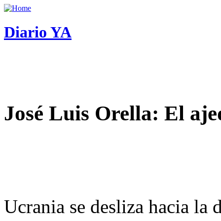
Diario YA
José Luis Orella: El aj
Ucrania se desliza hacia la 