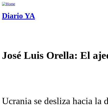
Diario YA
José Luis Orella: El aj
Ucrania se desliza hacia la 