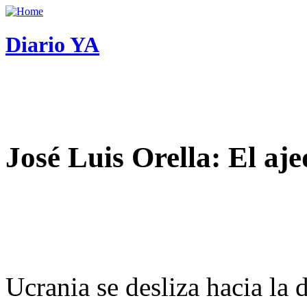
Diario YA
José Luis Orella: El aj
Ucrania se desliza hacia la 