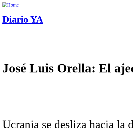
Diario YA
José Luis Orella: El aj
Ucrania se desliza hacia la 