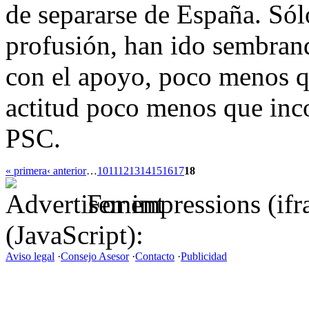
de separarse de España. Sólo
profusión, han ido sembran
con el apoyo, poco menos q
actitud poco menos que inc
PSC.
« primera
‹ anterior
…
10
11
12
13
14
15
16
17
18
For impressions (if
(JavaScript):
Aviso legal
·
Consejo Asesor
·
Contacto
·
Publicidad