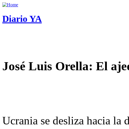
Diario YA
José Luis Orella: El aj
Ucrania se desliza hacia la 