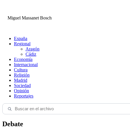
Miguel Massanet Bosch
España
Regional
Aragón
Cádiz
Economía
Internacional
Cultura
Religión
Madrid
Sociedad
Opinión
Reportajes
Debate