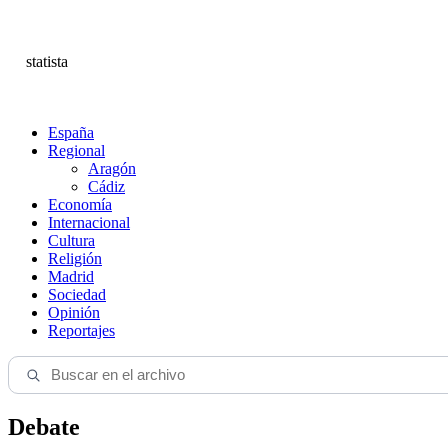
statista
España
Regional
Aragón
Cádiz
Economía
Internacional
Cultura
Religión
Madrid
Sociedad
Opinión
Reportajes
Debate