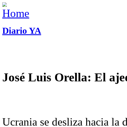
Diario YA
José Luis Orella: El aj
Ucrania se desliza hacia la 