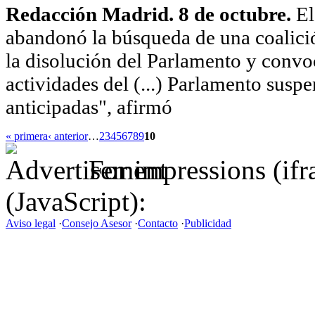
Redacción Madrid. 8 de octubre.
El
abandonó la búsqueda de una coalició
la disolución del Parlamento y convo
actividades del (...) Parlamento sus
anticipadas", afirmó
« primera
‹ anterior
…
2
3
4
5
6
7
8
9
10
For impressions (if
(JavaScript):
Aviso legal
·
Consejo Asesor
·
Contacto
·
Publicidad