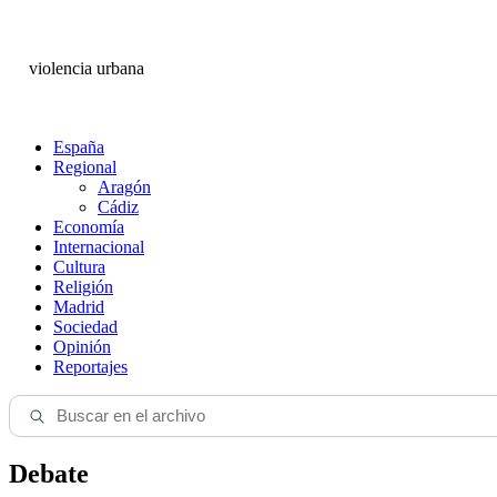
violencia urbana
España
Regional
Aragón
Cádiz
Economía
Internacional
Cultura
Religión
Madrid
Sociedad
Opinión
Reportajes
Debate