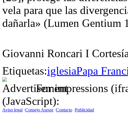
vela para que las divergenci
dañarla» (Lumen Gentium 1
Giovanni Roncari Ι Cortesía
Etiquetas:
iglesia
Papa Franc
For impressions (if
(JavaScript):
Aviso legal
·
Consejo Asesor
·
Contacto
·
Publicidad