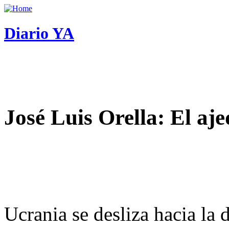
Diario YA
José Luis Orella: El aj
Ucrania se desliza hacia la 