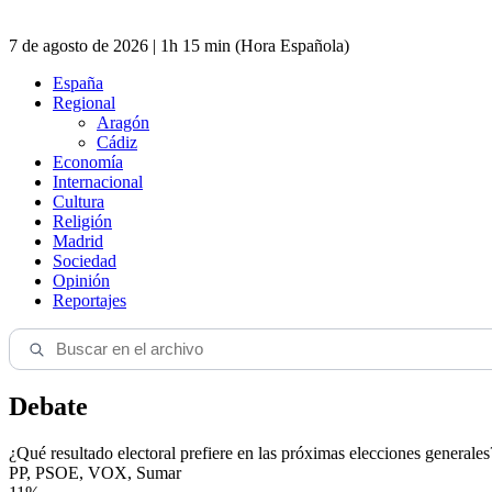
7 de agosto de 2026 | 1h 15 min (Hora Española)
España
Regional
Aragón
Cádiz
Economía
Internacional
Cultura
Religión
Madrid
Sociedad
Opinión
Reportajes
Debate
¿Qué resultado electoral prefiere en las próximas elecciones generales
PP, PSOE, VOX, Sumar