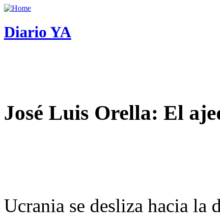
Diario YA
José Luis Orella: El aj
Ucrania se desliza hacia la 