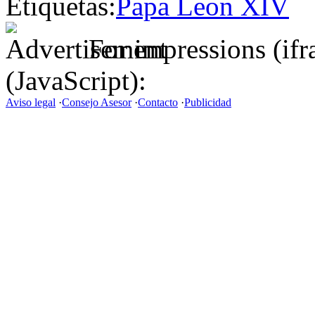
Etiquetas:
Papa Leon XIV
For impressions (if
(JavaScript):
Aviso legal
·
Consejo Asesor
·
Contacto
·
Publicidad