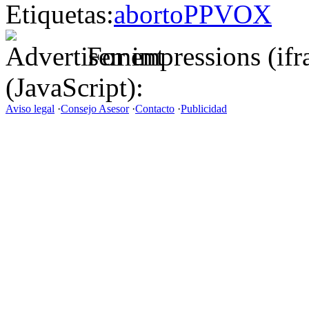
Etiquetas:
aborto
PP
VOX
For impressions (if
(JavaScript):
Aviso legal
·
Consejo Asesor
·
Contacto
·
Publicidad