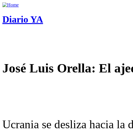
Diario YA
José Luis Orella: El aj
Ucrania se desliza hacia la 