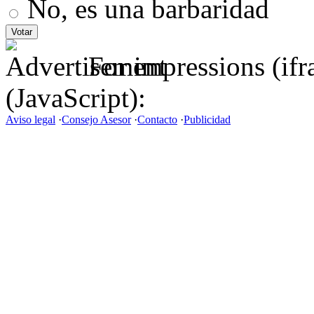
No, es una barbaridad
For impressions (if
(JavaScript):
Aviso legal
·
Consejo Asesor
·
Contacto
·
Publicidad