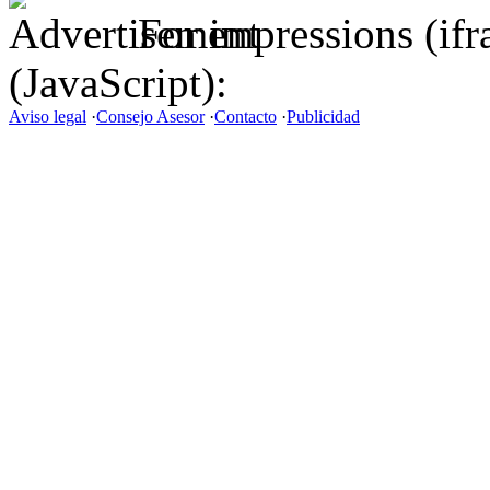
For impressions (if
(JavaScript):
Aviso legal
·
Consejo Asesor
·
Contacto
·
Publicidad