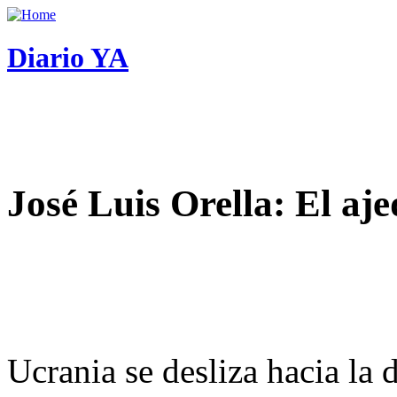
Diario YA
José Luis Orella: El aj
Ucrania se desliza hacia la 