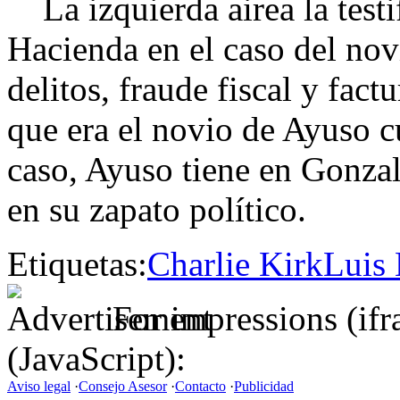
La izquierda airea la testif
Hacienda en el caso del nov
delitos, fraude fiscal y fact
que era el novio de Ayuso c
caso, Ayuso tiene en Gonza
en su zapato político.
Etiquetas:
Charlie Kirk
Luis
For impressions (if
(JavaScript):
Aviso legal
·
Consejo Asesor
·
Contacto
·
Publicidad