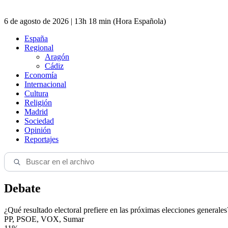
6 de agosto de 2026 | 13h 18 min (Hora Española)
España
Regional
Aragón
Cádiz
Economía
Internacional
Cultura
Religión
Madrid
Sociedad
Opinión
Reportajes
Debate
¿Qué resultado electoral prefiere en las próximas elecciones generales
PP, PSOE, VOX, Sumar