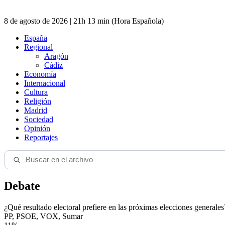
8 de agosto de 2026 | 21h 13 min (Hora Española)
España
Regional
Aragón
Cádiz
Economía
Internacional
Cultura
Religión
Madrid
Sociedad
Opinión
Reportajes
Debate
¿Qué resultado electoral prefiere en las próximas elecciones generales
PP, PSOE, VOX, Sumar