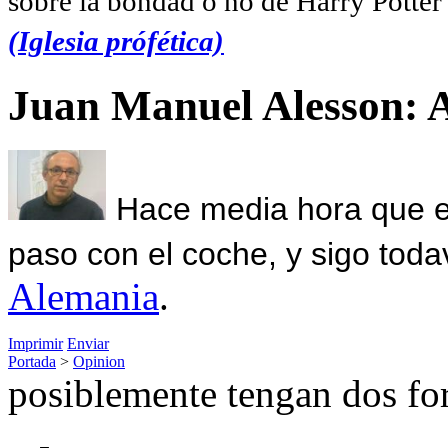
sobre la bondad o no de Harry Potter l
(Iglesia prófética)
Juan Manuel Alesson: 
Hace media hora que el
paso con el coche, y sigo toda
Alemania
.
Imprimir
Enviar
Portada
>
Opinion
posiblemente tengan dos fo