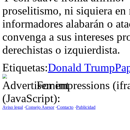
proselitismo, ni siquiera e
informadores alabarán o ata
convenga a sus intereses pr
derechistas o izquierdista.
Etiquetas:
Donald Trump
Pap
For impressions (if
(JavaScript):
Aviso legal
·
Consejo Asesor
·
Contacto
·
Publicidad