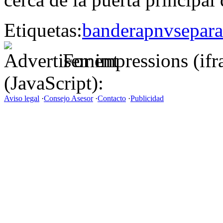
Etiquetas:
bandera
pnv
separa
For impressions (if
(JavaScript):
Aviso legal
·
Consejo Asesor
·
Contacto
·
Publicidad