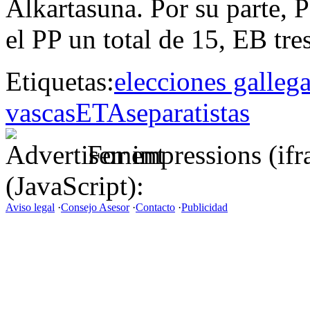
Alkartasuna. Por su parte, 
el PP un total de 15, EB tre
Etiquetas:
elecciones galleg
vascas
ETA
separatistas
For impressions (if
(JavaScript):
Aviso legal
·
Consejo Asesor
·
Contacto
·
Publicidad