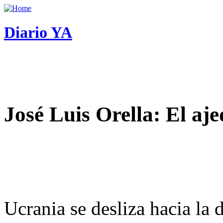
Diario YA
José Luis Orella: El aj
Ucrania se desliza hacia la 