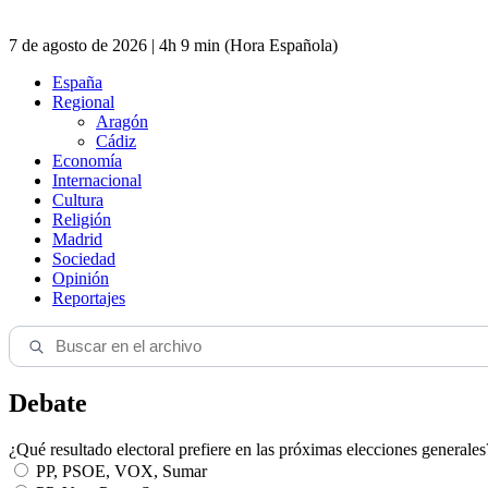
7 de agosto de 2026 | 4h 9 min (Hora Española)
España
Regional
Aragón
Cádiz
Economía
Internacional
Cultura
Religión
Madrid
Sociedad
Opinión
Reportajes
Debate
¿Qué resultado electoral prefiere en las próximas elecciones generales
PP, PSOE, VOX, Sumar