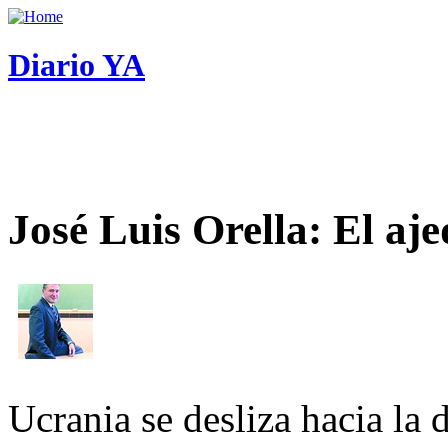
Diario YA
José Luis Orella: El aj
Ucrania se desliza hacia la 