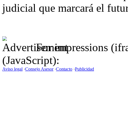
judicial que marcará el futu
For impressions (if
(JavaScript):
Aviso legal
·
Consejo Asesor
·
Contacto
·
Publicidad