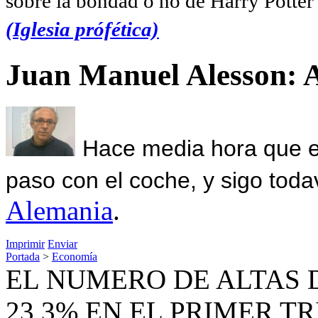
sobre la bondad o no de Harry Potter l
(Iglesia prófética)
Juan Manuel Alesson: 
Hace media hora que el
paso con el coche, y sigo toda
Alemania
.
Imprimir
Enviar
Portada
>
Economía
EL NUMERO DE ALTAS
23,3% EN EL PRIMER T