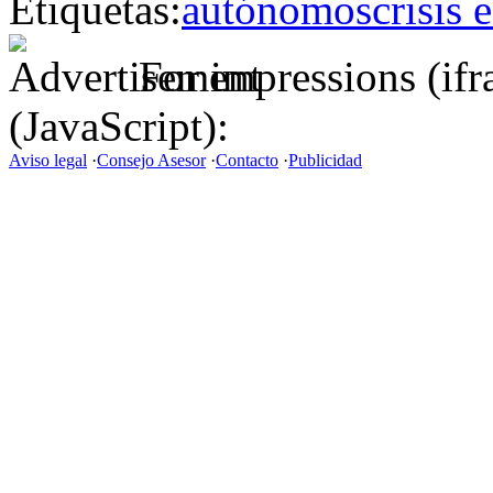
Etiquetas:
autónomos
crisis
For impressions (if
(JavaScript):
Aviso legal
·
Consejo Asesor
·
Contacto
·
Publicidad