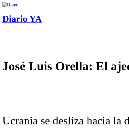
Diario YA
José Luis Orella: El aj
Ucrania se desliza hacia la 