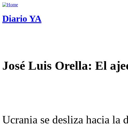
Diario YA
José Luis Orella: El aj
Ucrania se desliza hacia la 