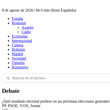
8 de agosto de 2026 | 6h 6 min (Hora Española)
España
Regional
Aragón
Cádiz
Economía
Internacional
Cultura
Religión
Madrid
Sociedad
Opinión
Reportajes
Debate
¿Qué resultado electoral prefiere en las próximas elecciones generales
PP, PSOE, VOX, Sumar