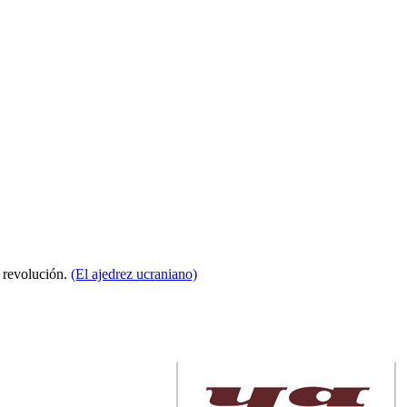
a revolución.
(El ajedrez ucraniano)