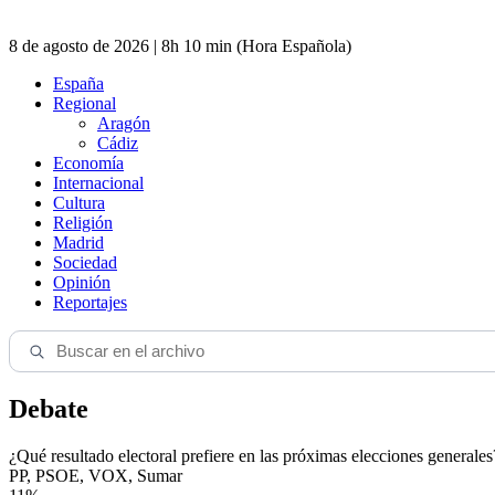
8 de agosto de 2026 | 8h 10 min (Hora Española)
España
Regional
Aragón
Cádiz
Economía
Internacional
Cultura
Religión
Madrid
Sociedad
Opinión
Reportajes
Debate
¿Qué resultado electoral prefiere en las próximas elecciones generales
PP, PSOE, VOX, Sumar