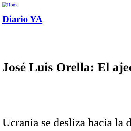
Diario YA
José Luis Orella: El aj
Ucrania se desliza hacia la 