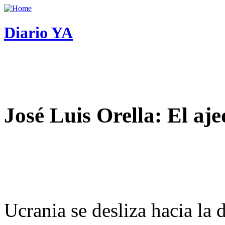
Diario YA
José Luis Orella: El aj
Ucrania se desliza hacia la 