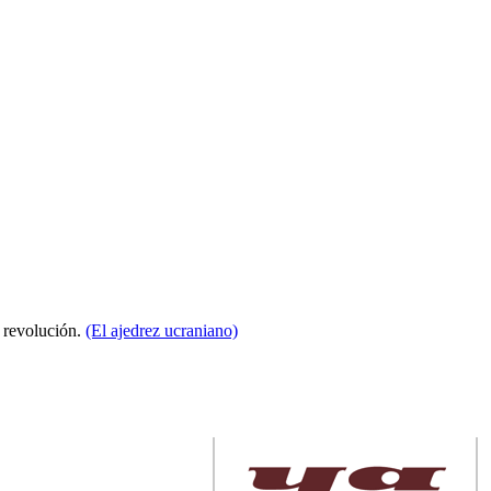
a revolución.
(El ajedrez ucraniano)