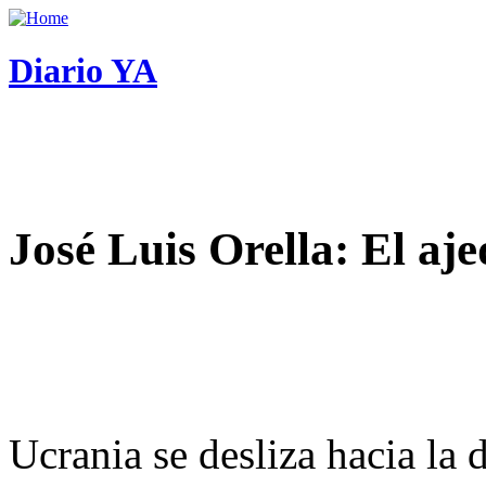
Diario YA
José Luis Orella: El aj
Ucrania se desliza hacia la 