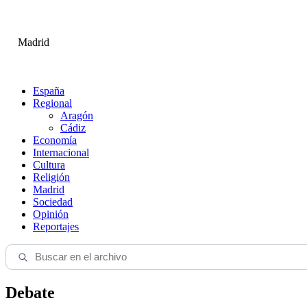
Madrid
España
Regional
Aragón
Cádiz
Economía
Internacional
Cultura
Religión
Madrid
Sociedad
Opinión
Reportajes
Debate