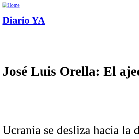
Diario YA
José Luis Orella: El aj
Ucrania se desliza hacia la 