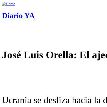
Diario YA
José Luis Orella: El aj
Ucrania se desliza hacia la 