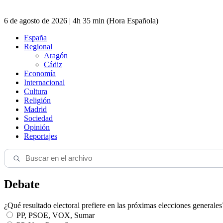
6 de agosto de 2026 | 4h 35 min (Hora Española)
España
Regional
Aragón
Cádiz
Economía
Internacional
Cultura
Religión
Madrid
Sociedad
Opinión
Reportajes
Debate
¿Qué resultado electoral prefiere en las próximas elecciones generales
PP, PSOE, VOX, Sumar