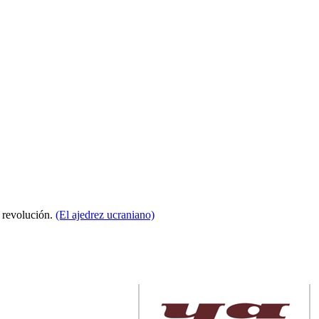
a revolución.
(El ajedrez ucraniano)