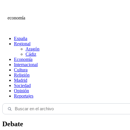
economía
España
Regional
Aragón
Cádiz
Economía
Internacional
Cultura
Religión
Madrid
Sociedad
Opinión
Reportajes
Debate