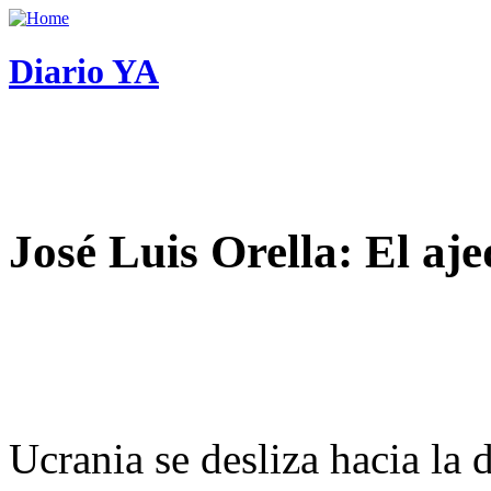
Diario YA
José Luis Orella: El aj
Ucrania se desliza hacia la 