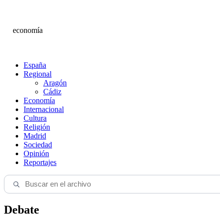
economía
España
Regional
Aragón
Cádiz
Economía
Internacional
Cultura
Religión
Madrid
Sociedad
Opinión
Reportajes
Debate