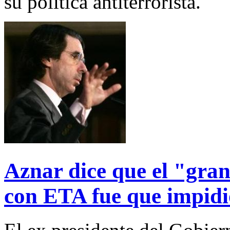
su política antiterrorista.
Aznar dice que el "gra
con ETA fue que impidi