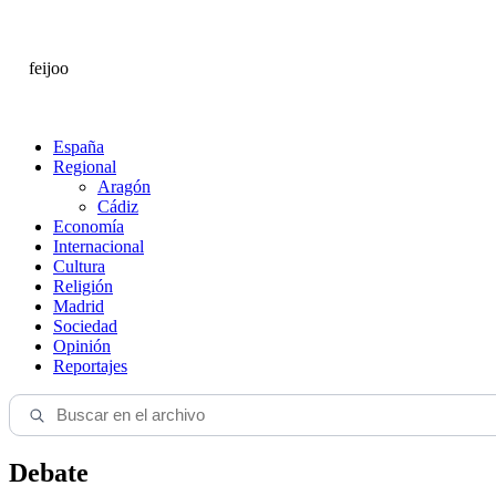
feijoo
España
Regional
Aragón
Cádiz
Economía
Internacional
Cultura
Religión
Madrid
Sociedad
Opinión
Reportajes
Debate