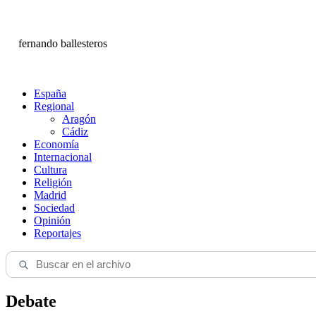
fernando ballesteros
España
Regional
Aragón
Cádiz
Economía
Internacional
Cultura
Religión
Madrid
Sociedad
Opinión
Reportajes
Debate