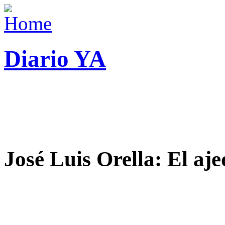
Diario YA
José Luis Orella: El aj