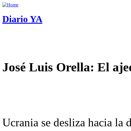
Diario YA
José Luis Orella: El aj
Ucrania se desliza hacia la 