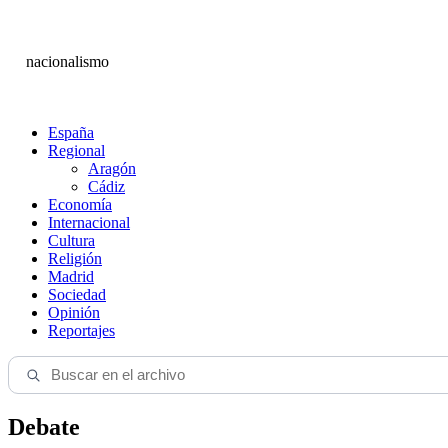
nacionalismo
España
Regional
Aragón
Cádiz
Economía
Internacional
Cultura
Religión
Madrid
Sociedad
Opinión
Reportajes
Debate