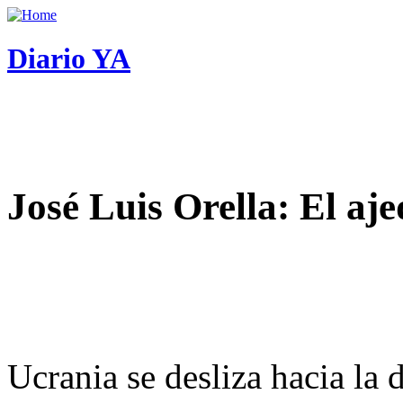
Diario YA
José Luis Orella: El aj
Ucrania se desliza hacia la 